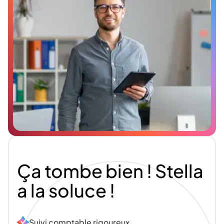
Ça
tombe
bien
!
Stella
a
la
soluce
!
Suivi comptable rigoureux