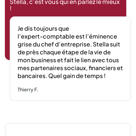
Stella, c’est vous qui en parlez le mieux
!
Je
dis
toujours
que
l’expert-comptable
est
l’éminence
grise
du
chef
d’entreprise.
Stella
suit
de
près
chaque
étape
de
la
vie
de
mon
business
et
fait
le
lien
avec
tous
mes
partenaires
sociaux,
financiers
et
bancaires.
Quel
gain
de
temps
!
Thierry F.